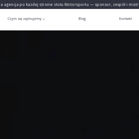
na agencja po każdej stronie stołu Motorsportu — sponsor, zespół i mist
Czym się zajmujemy
Blog
Kontakt