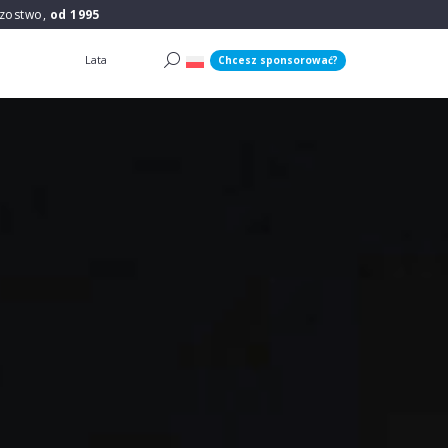
rzostwo,
od 1995
Lata
Chcesz sponsorować?