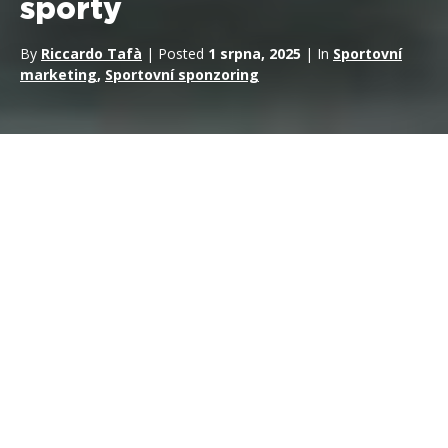
sporty
By
Riccardo Tafà
| Posted
1 srpna, 2025
| In
Sportovní
marketing
,
Sportovní sponzoring
V posledních letech se sport na africkém kontinentu proměnil
ze sportu
na globální strategický nástroj pro zviditelnění
na místní úrovni.
páku. Díky cíleným investicím si africké
vlády a značky budují dobrou pověst, aktivují měkkou sílu a
prostřednictvím mezinárodního sportovního sponzoringu
generují konkrétní ekonomické výnosy. Tento článek analyzuje
aktuální případy, sleduje strategický vývoj a identifikuje nové
příležitosti pro ty, kteří chtějí
aktivovat sportovní sponzoring s
africkými kořeny, ale globálním dopadem, nebo jim v této
oblasti radit.