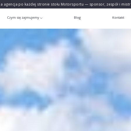
na agencja po każdej stronie stołu Motorsportu — sponsor, zespół i mist
Czym się zajmujemy
Blog
Kontakt