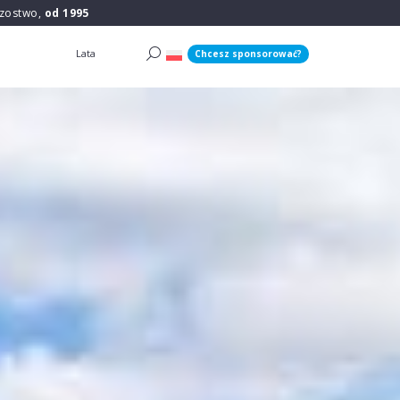
rzostwo,
od 1995
Lata
Chcesz sponsorować?