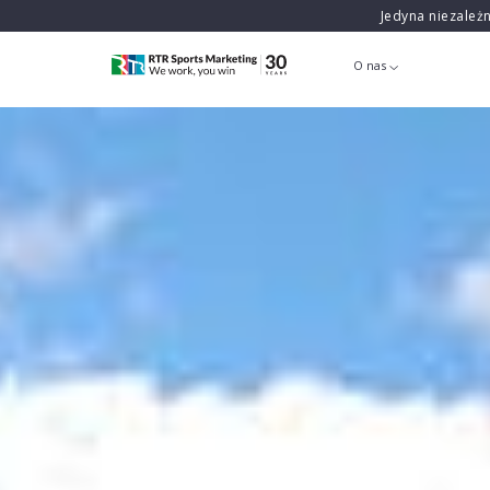
Jedyna niezależ
O nas