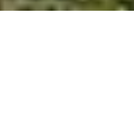
MotoGP
adalah salah satu olahraga paling populer dan menarik di
dunia, dan bukan rahasia lagi jika banyak pembalap top yang
memilih untuk tinggal di
Andorra
. Namun, mengapa negara
kecil yang terletak di
Pegunungan Pyrenees
ini begitu
populer di kalangan komunitas MotoGP? Dalam artikel ini, kita
akan menjelajahi alasan di balik tren ini dan apa yang
membuat Andorra menjadi tujuan yang menarik bagi para
pembalap motor profesional.