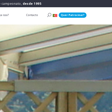
 e campeonato,
desde 1995
a isso?
Contacto
Quer Patrocinar?