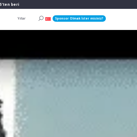
5'ten beri
Yıllar
Sponsor Olmak İster misiniz?