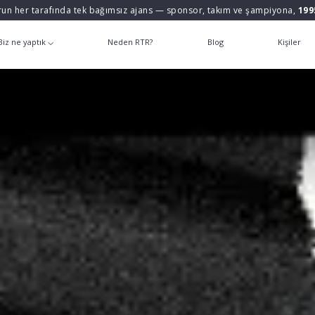
un her tarafında tek bağımsız ajans — sponsor, takım ve şampiyona,
199
Biz ne yaptık
Neden RTR?
Blog
Kişiler