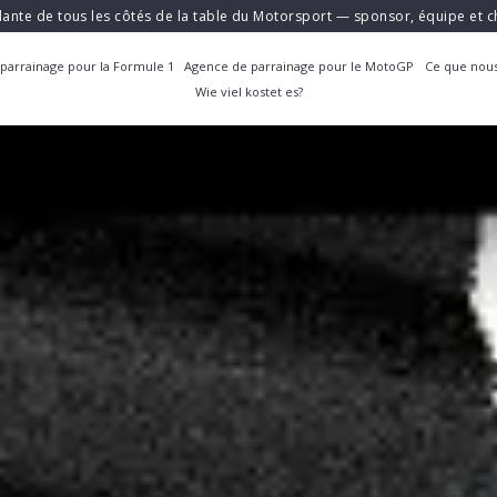
ante de tous les côtés de la table du Motorsport — sponsor, équipe et
parrainage pour la Formule 1
Agence de parrainage pour le MotoGP
Ce que nous
Wie viel kostet es?