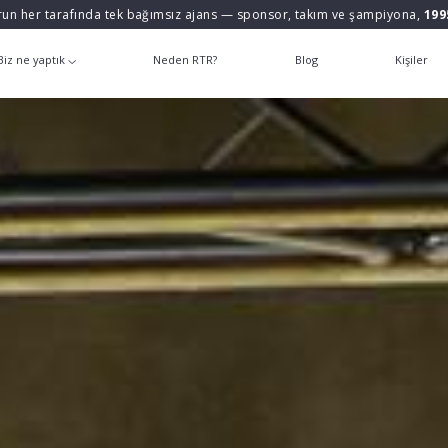
un her tarafında tek bağımsız ajans — sponsor, takım ve şampiyona,
199
Biz ne yaptık
Neden RTR?
Blog
Kişiler