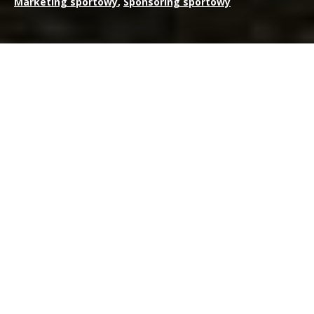
Marketing sportowy
,
Sponsoring sportowy
Niedawne zwycięstwo
Scuderii Ferrari
w wyścigu
24-
godzinnym wyścigu Le Mans
było niczym innym jak
wstrząsem sejsmicznym.
Ferrari
jest powszechnie znane w
świecie sportów motorowych od prawie wieku, ale ich
imponujący triumf na Circuit de la Sarthe, po prawie 50 latach
od ich ostatniego zwycięstwa, jest świadectwem ich
wytrwałości, doskonałości inżynieryjnej i niezrównanego
rodowodu wyścigowego. To zwycięstwo, zwłaszcza w nowo
wprowadzonej kategorii hipersamochodów
World Endurance
Championship (WEC)
jest nie tylko osiągnięciem na torze, ale
ma również istotne znaczenie dla działań marketingowych
Ferrari i pozycjonowania marki.
Trochę historii