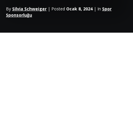
By
Silvia Schweiger
| Posted
Ocak 8, 2024
| In
Spor
Sponsorluğu
Spora yatırım yapmak istediğinizi, ne tür sporların markanızla iyi
uyum sağlayacağını ve mevcut müşterilerinizin belirli marka
ortaklıklarına nasıl tepki vereceğini biliyor olabilirsiniz – ancak
dikkatle planladığınız aktivasyonların işe yarayıp yaramayacağını
gerçekten biliyor musunuz?
Cevap, muhtemelen hayır. Bu durumda yapılacak tek şey, daha
önce yapılanların en iyilerinden ders almaktır – bu nedenle,
burada size son zamanlarda
sporda
en iyi
sponsorluk
aktivasyon örneklerinden
bir seçki sunduk, böylece neyin iyi
çalıştığı hakkında bir fikir edinmeye başlayabilirsiniz.