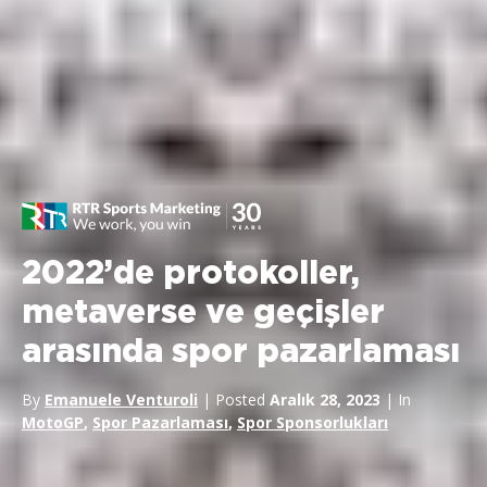
2022’de protokoller,
metaverse ve geçişler
arasında spor pazarlaması
By
Emanuele Venturoli
| Posted
Aralık 28, 2023
| In
MotoGP
,
Spor Pazarlaması
,
Spor Sponsorlukları