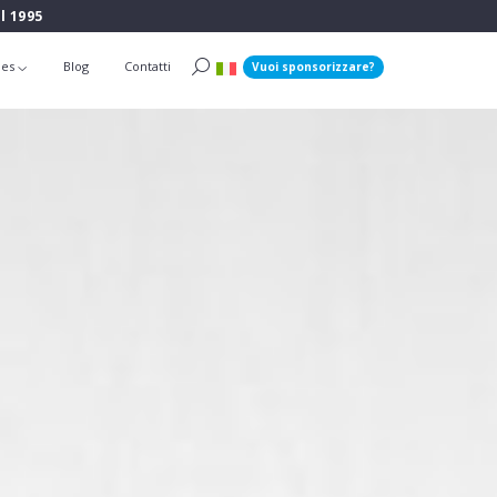
l 1995
ies
Blog
Contatti
Vuoi sponsorizzare?