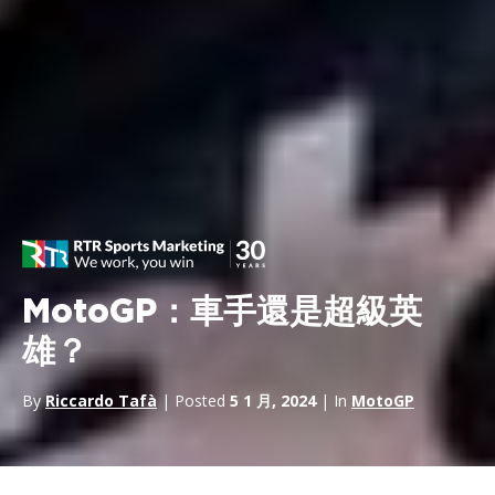
MotoGP：車手還是超級英
雄？
By
Riccardo Tafà
| Posted
5 1 月, 2024
| In
MotoGP