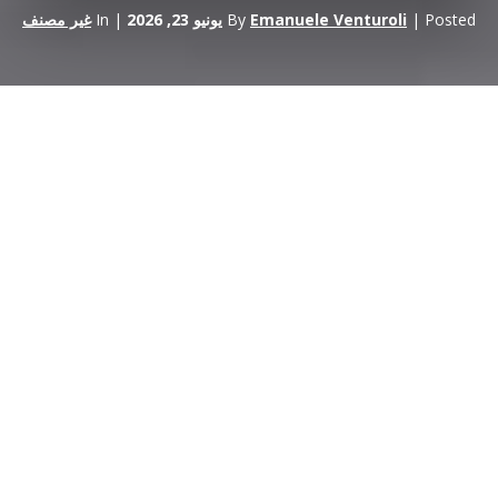
| Posted
Emanuele Venturoli
By
يونيو 23, 2026
| In
غير مصنف
هناك لحظة، في تاريخ كل بطولة رياضية، تتوقف فيها القرارات المتعلقة
باللوائح عن كونها مجرد تفاصيل فنية لتصبح شيئًا أكثر من ذلك: إعلان
نوايا، ومحاولة لإعادة تعريف ليس فقط قواعد اللعبة، بل ونوع القصة
التي تريد تلك اللعبة أن ترويها.
من المرجح أن يكون
لاجتماع
لجنة الجائزة الكبرى الذي عُقد في 22 يونيو
2026 هذا القدر من الأهمية
. ثلاثة قرارات، ثلاثة آفاق زمنية مختلفة،
وخيط ربط واحد: إعادة وضع
العنصر المفاجئ،
والسلامة،
والتوازن
التنافسي
— الذي كان قد تضاءل في السنوات الأخيرة — في صميم
العرض.
من الجدير قراءتها بعناية — ليس فقط من الناحية الرياضية، بل أيضًا
من منظور أولئك الذين يستثمرون في
بطولة MotoGP
ويقومون
بالترويج لها ويبنون قيمة العلامة التجارية.