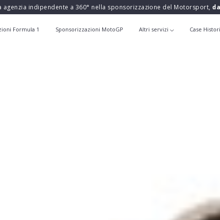
a agenzia indipendente a 360° nella sponsorizzazione del Motorsport,
da
zioni Formula 1
Sponsorizzazioni MotoGP
Altri servizi
Case Histor