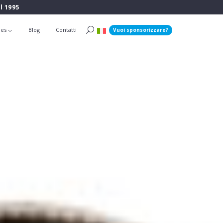
l 1995
ies
Blog
Contatti
Vuoi sponsorizzare?