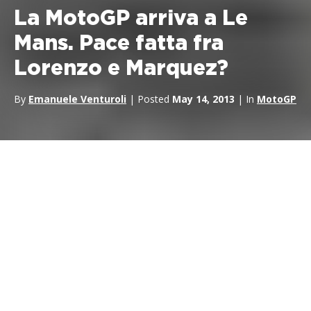
La MotoGP arriva a Le
Mans. Pace fatta fra
Lorenzo e Marquez?
By
Emanuele Venturoli
| Posted
May 14, 2013
| In
MotoGP
Questo weekend la Motogp arriva in Francia, sul circuito di Le
Mans, dove correranno tutte e tre le classi del motomondiale. Si
arriva a questo Gran Premio con alcune certezze e molti dubbi.
Di Carlotta Avenali – Twitter.com/Cabroncita_9