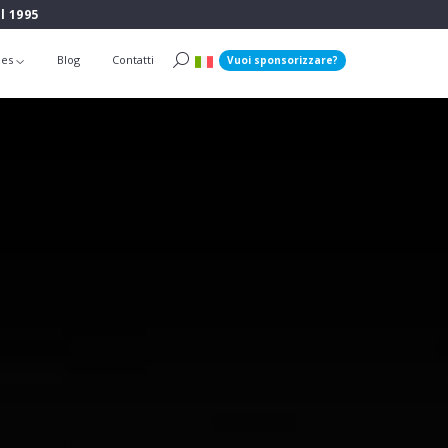
l 1995
ies
Blog
Contatti
Vuoi sponsorizzare?