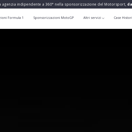
a agenzia indipendente a 360° nella sponsorizzazione del Motorsport,
da
zioni Formula 1
Sponsorizzazioni MotoGP
Altri servizi
Case Histor