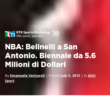
NBA: Belinelli a San
Antonio. Biennale da 5.6
Milioni di Dollari
By
Emanuele Venturoli
| Posted
July 5, 2013
| In
Altri
Sport