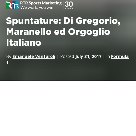
Spuntature: Di Gregorio,
Maranello ed Orgoglio
Italiano
By
Emanuele Venturoli
| Posted
July 31, 2017
| In
Formula
1
La bella provincia Italiana
Da
Maranello
a
Carpi
passano una quarantina di chilometri