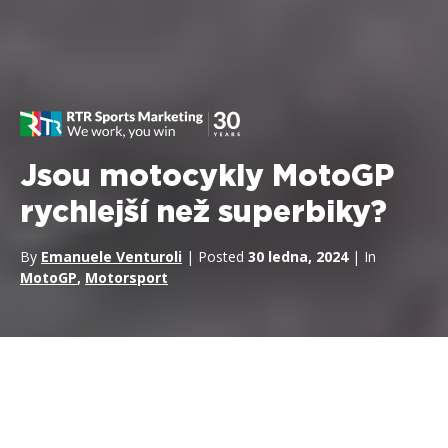
Jsou motocykly MotoGP
rychlejší než superbiky?
By
Emanuele Venturoli
| Posted
30 ledna, 2024
| In
MotoGP
,
Motorsport
Pokud jde o motocyklové závody, jen málokterá událost se