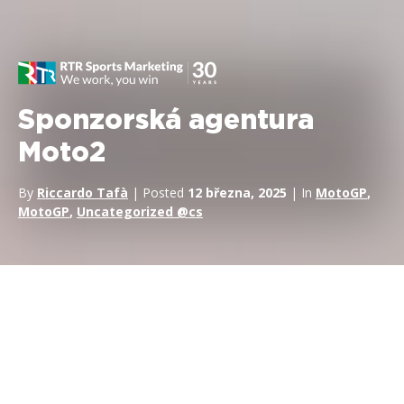
Sponzorská agentura
Moto2
By
Riccardo Tafà
| Posted
12 března, 2025
| In
MotoGP
,
MotoGP
,
Uncategorized @cs
V oblasti
sponzoringu v motorsportu
, Moto2 představuje
základní stavební kámen z technického hlediska, z hlediska
komunikace a jako přechodová platforma k MotoGP. V tomto