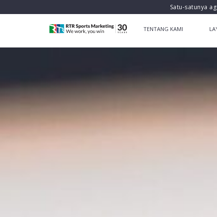
Satu-satunya ag
TENTANG KAMI
LA