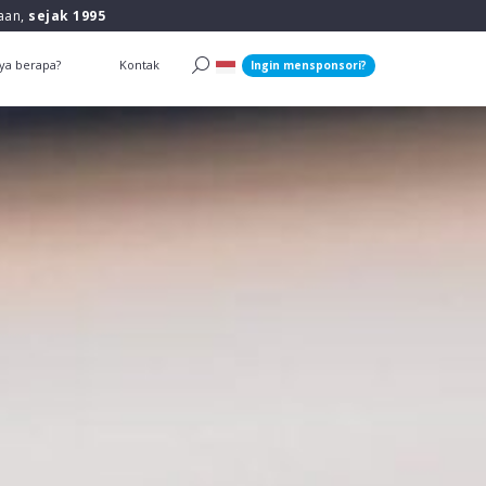
raan,
sejak 1995
ya berapa?
Kontak
Ingin mensponsori?