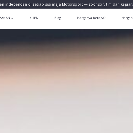
en independen di setiap sisi meja Motorsport — sponsor, tim dan kejua
YANAN
KLIEN
Blog
Harganya berapa?
Hargan