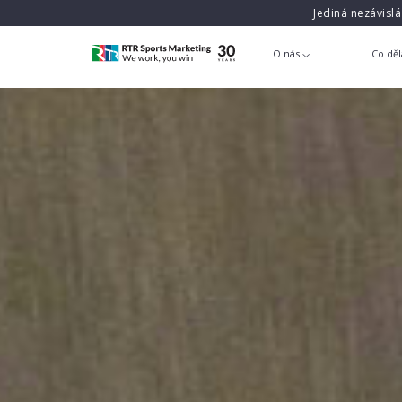
Jediná nezávisl
O nás
Co dě