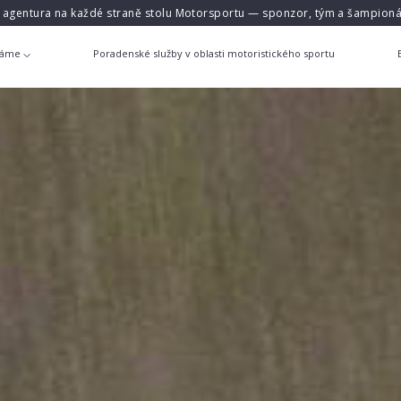
á agentura na každé straně stolu Motorsportu — sponzor, tým a šampioná
láme
Poradenské služby v oblasti motoristického sportu