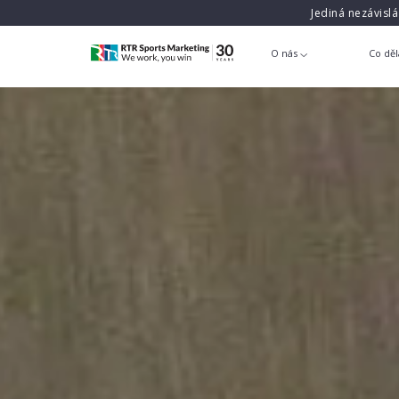
Jediná nezávisl
O nás
Co dě