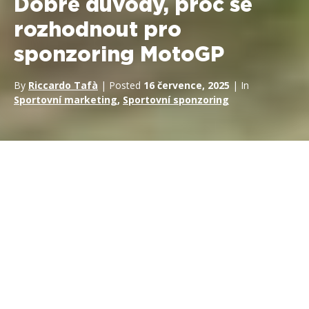
Dobré důvody, proč se
rozhodnout pro
sponzoring MotoGP
By
Riccardo Tafà
| Posted
16 července, 2025
| In
Sportovní marketing
,
Sportovní sponzoring
Společnost
RTR Sports
Marketing
se od roku 1995
zaměřuje na
sponzoring v
MotoGP
a marketing v