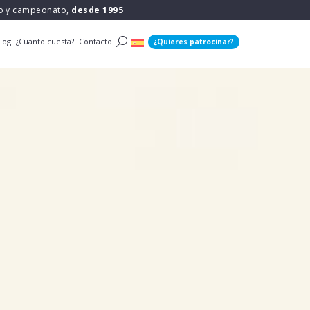
po y campeonato,
desde 1995
log
¿Cuánto cuesta?
Contacto
¿Quieres patrocinar?