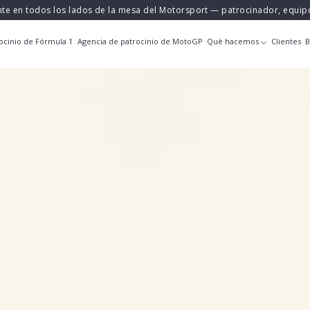
nte en todos los lados de la mesa del Motorsport — patrocinador, equi
ocinio de Fórmula 1
Agencia de patrocinio de MotoGP
Què hacemos
Clientes
B