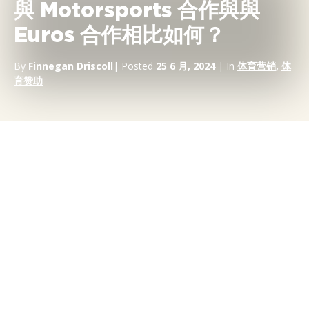
與 Motorsports 合作與與
Euros 合作相比如何？
By
Finnegan Driscoll
| Posted
25 6 月, 2024
| In
体育营销
,
体
育赞助
歐洲足球錦標賽
，通常被稱為
歐洲杯，
正在如火如荼地進行，來自
歐洲大陸各地的球迷聚集在他們的電視螢幕前，為他們心愛的國家
加油。這項賽事的受歡迎程度是不可否認的，僅英國的
揭幕戰就吸
引了 1050 萬觀眾
。SportsPro 將這一統計數據與英格蘭上一場國
際錦標賽 2022 年 FIFA 世界盃的揭幕戰的收視率進行了對比，
因
為那場比賽吸引了 810 萬觀眾的峰值。
這表明足球越來越受歡
迎，但也強調了與大型體育賽事合作的力量。
一些企業會閱讀這些統計數據，並被引導相信與歐洲杯等大型足球