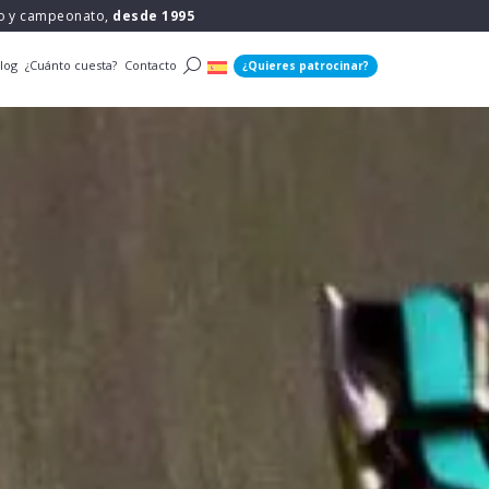
po y campeonato,
desde 1995
log
¿Cuánto cuesta?
Contacto
¿Quieres patrocinar?