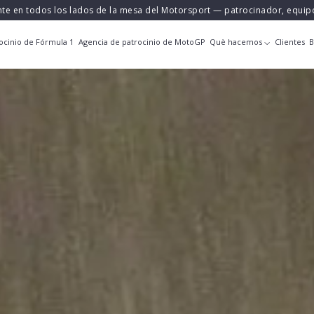
nte en todos los lados de la mesa del Motorsport — patrocinador, equi
ocinio de Fórmula 1
Agencia de patrocinio de MotoGP
Què hacemos
Clientes
B