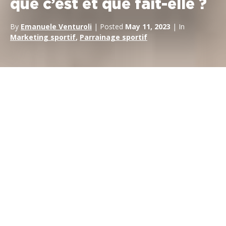
que c’est et que fait-elle ?
By
Emanuele Venturoli
| Posted
May 11, 2023
| In
Marketing sportif
,
Parrainage sportif
Introduction
Le monde exaltant du
sport automobile,
caractérisé par la
vitesse, la haute performance et la technologie de pointe,
constitue une plateforme passionnante pour la promotion des
marques et des entreprises. Ce domaine riche en adrénaline
est géré et piloté de manière experte par des agences de sport
automobile. Mais qu’est-ce qu’une agence de sport automobile
et quel rôle joue-t-elle dans le parrainage du sport automobile