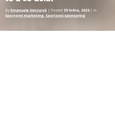
By
Emanuele Venturoli
| Posted
29 ledna, 2024
| In
Sportovní marketing
,
Sportovní sponzoring
Úvod
Vzrušující svět
motoristického sportu
, který se vyznačuje
rychlostí, vysokým výkonem a pokročilou technologií, slouží
jako vzrušující platforma pro propagaci značek a firem. Tuto
adrenalinovou oblast spravují a odborně se v ní pohybují
agentury zabývající se motoristickým sportem. Co je to ale
přesně agentura pro motorsport a jakou roli hraje ve
sponzoringu motorsportu? Pojďme se ponořit do složitého
mechanismu, který se za těmito agenturami skrývá, a