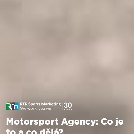
Motorsport Agency: Co je
to a co dělá?