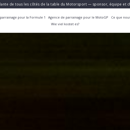
ante de tous les côtés de la table du Motorsport — sponsor, équipe et
parrainage pour la Formule 1
Agence de parrainage pour le MotoGP
Ce que nous
Wie viel kostet es?