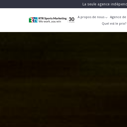
La seule agence indépend
A propos de nous
Agence de 
Quel est le prix?