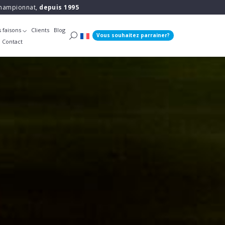
 championnat,
depuis 1995
 faisons
Clients
Blog
Vous souhaitez parrainer?
Contact