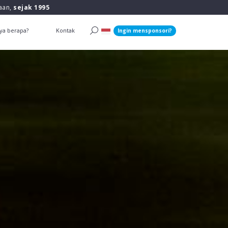
raan,
sejak 1995
ya berapa?
Kontak
Ingin mensponsori?