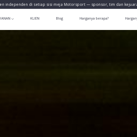
en independen di setiap sisi meja Motorsport — sponsor, tim dan kejua
YANAN
KLIEN
Blog
Harganya berapa?
Hargan