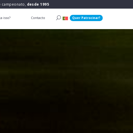
 e campeonato,
desde 1995
a isso?
Contacto
Quer Patrocinar?