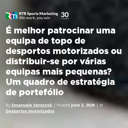
É melhor patrocinar uma
equipa de topo de
desportos motorizados ou
distribuir-se por várias
equipas mais pequenas?
Um quadro de estratégia
de portefólio
By
Emanuele Venturoli
| Posted
June 3, 2026
| In
Desportos motorizados