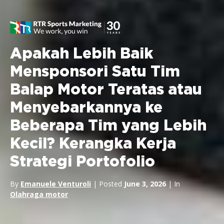
Apakah Lebih Baik
Mensponsori Satu Tim
Balap Motor Teratas atau
Menyebarkannya ke
Beberapa Tim yang Lebih
Kecil? Kerangka Kerja
Strategi Portofolio
By
Emanuele Venturoli
| Posted
June 3, 2026
| In
Olahraga motor