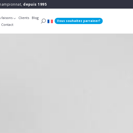
 championnat,
depuis 1995
 faisons
Clients
Blog
Vous souhaitez parrainer?
Contact