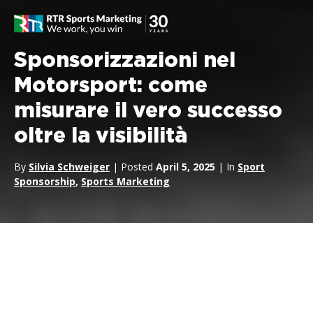
Sponsorizzazioni nel
Motorsport: come
misurare il vero successo
oltre la visibilità
By
Silvia Schweiger
| Posted
April 5, 2025
| In
Sport
Sponsorship
,
Sports Marketing
Nel motorsport, la passione incontra la tecnologia e il business
globale.
Formula 1
,
MotoGP
,
Formula E
e
WEC
offrono alle