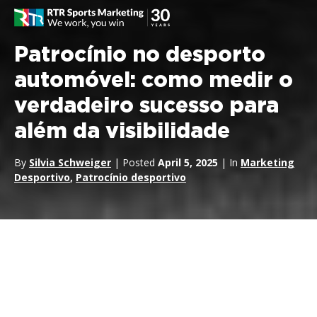
Patrocínio no desporto
automóvel: como medir o
verdadeiro sucesso para
além da visibilidade
By
Silvia Schweiger
| Posted
April 5, 2025
| In
Marketing
Desportivo
,
Patrocínio desportivo
Nos desportos motorizados, a paixão encontra-se com a
tecnologia e o negócio global.
Fórmula 1
,
MotoGP
,
Fórmula