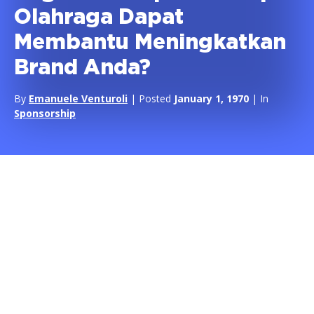
Olahraga Dapat
Membantu Meningkatkan
Brand Anda?
By
Emanuele Venturoli
| Posted
January 1, 1970
| In
Sponsorship
Di
RTR Sports Marketing
motonya adalah ‘Kami memberikan
konsultasi kepada perusahaan yang ingin menggunakan
olahraga untuk membangun hubungan yang lebih baik dengan
pelanggan mereka.’
Mari kita fokus sebentar pada bagian terakhir itu.
Mengapa sebuah perusahaan harus menggunakan olahraga