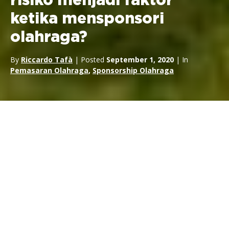
risiko menjadi faktor
ketika mensponsori
olahraga?
By
Riccardo Tafà
| Posted
September 1, 2020
| In
Pemasaran Olahraga
,
Sponsorship Olahraga