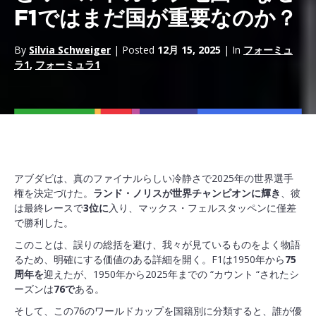
F1ではまだ国が重要なのか？
By
Silvia Schweiger
| Posted
12月 15, 2025
| In
フォーミュ
ラ1
,
フォーミュラ1
アブダビは、真のファイナルらしい冷静さで2025年の世界選手
権を決定づけた。
ランド・ノリスが世界チャンピオンに輝き
、彼
は最終レースで
3位に
入り、マックス・フェルスタッペンに僅差
で勝利した。
このことは、誤りの総括を避け、我々が見ているものをよく物語
るため、明確にする価値のある詳細を開く。F1は1950年から
75
周年を
迎えたが、1950年から2025年までの “カウント “されたシ
ーズンは
76で
ある。
そして、この76のワールドカップを国籍別に分類すると、誰が優