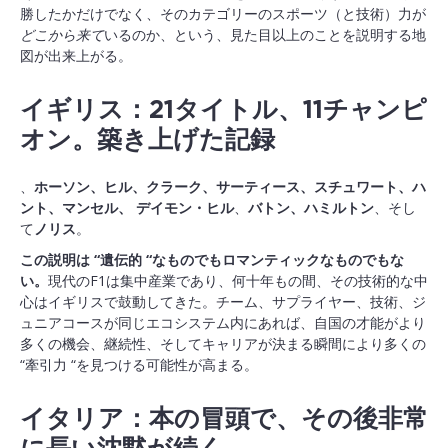
勝したかだけでなく、そのカテゴリーのスポーツ（と技術）力が
どこから来て
いるのか、という、見た目以上のことを説明する地
図が出来上がる。
イギリス：21タイトル、11チャンピ
オン。築き上げた記録
、
ホーソン、ヒル、クラーク、サーティース、スチュワート、ハ
ント、マンセル、
デイモン・ヒル
、
バトン、ハミルトン
、そし
て
ノリス
。
この説明は “遺伝的 “なものでもロマンティックなものでもな
い。
現代のF1は集中産業であり、何十年もの間、その技術的な中
心はイギリスで鼓動してきた。チーム、サプライヤー、技術、ジ
ュニアコースが同じエコシステム内にあれば、自国の才能がより
多くの機会、継続性、そしてキャリアが決まる瞬間により多くの
“牽引力 “を見つける可能性が高まる。
イタリア：本の冒頭で、その後非常