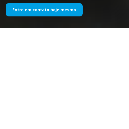
Entre em contato hoje mesmo
Empresa:
Canon SpA
Assunto: Co- Marketing Duracell Bunny Tour
Período: Novembro – Dezembro de 2003
A CANON Spa participou como co-marketer no Duracell
Bunny Tour 2003. O passeio, que começou a 30 de
Setembro e terminou antes do Natal, envolveu 12 dos
mais importantes centros comerciais do Norte, Centro e
Sul de Itália em tantos encontros de três dias cada um.
A operação revelou-se muito envolvente e
emocionante, especialmente para as crianças, que
participaram em alguns testes de habilidade simples que