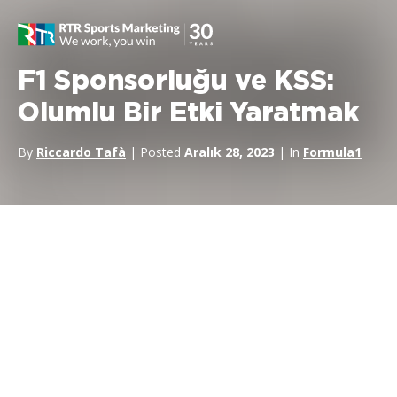
F1 Sponsorluğu ve KSS:
Olumlu Bir Etki Yaratmak
By
Riccardo Tafà
| Posted
Aralık 28, 2023
| In
Formula1
Formula 1
dünya çapında tahminen 1,5 milyar taraftarıyla
dünyanın en popüler ve kazançlı sporlarından biridir.
Bu
nedenle sponsorlar için muazzam bir pazarlama ve
markalaşma potansiyeli sunmaktadır
. Ancak, Formula 1
bir spor olarak
çevresel etkileri ve sürdürülebilirlik
uygulamaları
konusunda giderek artan bir incelemeyle karşı