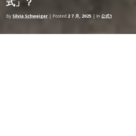
式」？
By
Silvia Schweiger
| Posted
2 7 月, 2025
| In
公式1
最近幾周，與
F1
車隊最相關的問題之一是
預算上限
，目前設定為
1.4 億美元（不包括車手招聘、行銷費用和薪水最高的 3 名員工的
費用）。
關於可能延長車手
工資帽
的爭論也存在。
除了問題的純粹技術方面外，對於那些已經投資、繼續投資和將要
投資未來的人來說，還有經濟和行銷方面：削減資金會降低
贊助
商
的壯觀程度/吸引力嗎？
在我們討論可能的後果之前，讓我們簡要總結一下情況。
預算上限是球隊在賽季中必須遵守的最高支出上限。
它於 2021 年推出，借鑒了
NBA
和
NFL
等其他海外運動的工資
帽。它的誕生有一個非常具體的目的：保護小球隊（即允許他們進