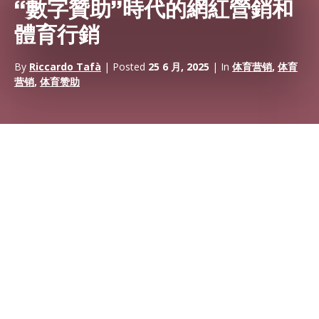
“數字贊助”時代的網紅營銷和
體育行銷
By
Riccardo Tafà
| Posted
25 6 月, 2025
| In
体育营销
,
体育
营销
,
体育赞助
在以下幾行中，我們探討了
社交媒體
和
影響者行銷
在數字時代日
益增長的重要性，重點關注企業如何利用頂級
運動員和
運動隊
進
行有效的營銷活動。
我們將概述基於運動員和團隊的影響
者行銷
的好處和最佳實踐，並就如何在 Instagram 和其他社交網路等平
臺上實施此類策略提供建議。
數字行銷
在數位行銷和社交媒體時代，傳統廣告管道在吸引消費者注意力方