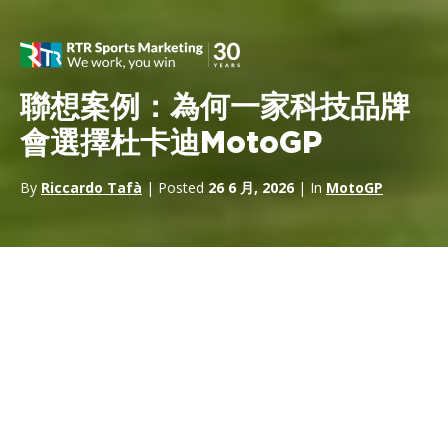
聯想案例：為何一家科技品牌
會選擇杜卡迪MotoGP
By
Riccardo Tafà
| Posted
26 6 月, 2026
| In
MotoGP
每年一億一千萬美元。這是
甲骨文（Oracle）
支付給
紅牛車隊
（Red Bull Racing）
的金額，以成為過去十年間一級方程式
（F1）中最成功車隊的冠名贊助商。 業界媒體估計，微軟與
梅賽
德斯-AMG佩特羅納斯車隊
於2026年1月簽署的新合約，年金額介
於4,000萬至6,000萬美元之間。 聯想為成為同個十年內MotoGP