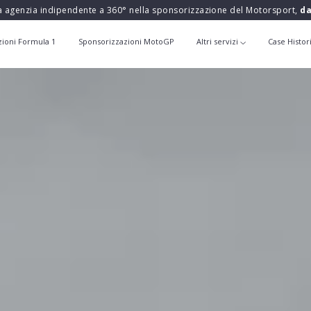
a agenzia indipendente a 360° nella sponsorizzazione del Motorsport,
da
zioni Formula 1
Sponsorizzazioni MotoGP
Altri servizi
Case Histor