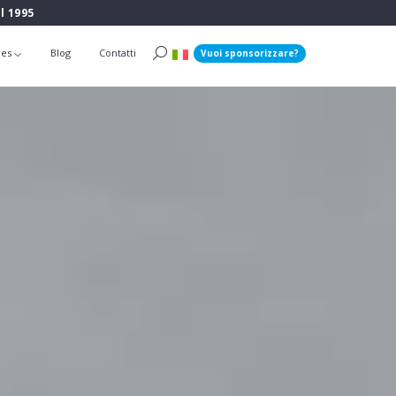
l 1995
ies
Blog
Contatti
Vuoi sponsorizzare?