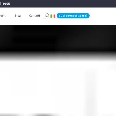
l 1995
ies
Blog
Contatti
Vuoi sponsorizzare?