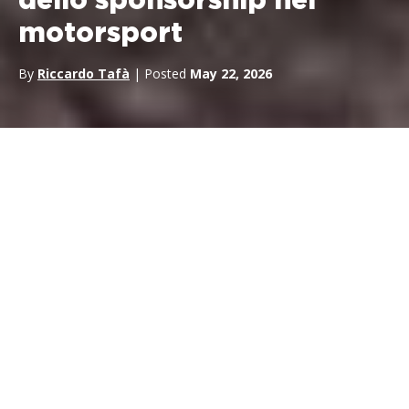
dello sponsorship nel
motorsport
By
Riccardo Tafà
| Posted
May 22, 2026
Ho pensato molto a
Max Verstappen
al Nürburgring.
Non al risultato — la sua vettura si è ritirata con ore ancora da
percorrere, un guasto meccanico che ha stroncato quella che
era stata una prestazione genuinamente competitiva. Quello
che continua a tornarmi in mente è tutto ciò che stava intorno.
Le 352.000 persone accorse nel corso del weekend, per una
gara priva di una fascia oraria di prima serata e senza una
serie Netflix costruita attorno. I biglietti a £69. Il giro di
formazione con i tifosi a bordo pista, abbastanza vicini da
sfiorare le vetture. Il paddock aperto. Un’atmosfera che diversi