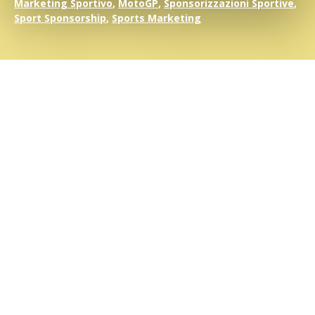
Marketing Sportivo
,
MotoGP
,
Sponsorizzazioni Sportive
,
Sport Sponsorship
,
Sports Marketing
Se parliamo delle più
grandi e famose atlete al mondo
,
chiunque farà il suo nome: Serena Williams è diventata infatti il
simbolo dello sport femminile, in assoluto
l’atleta più
famosa, vincente e pagata
nella storia dello sport.
Nella lista di Forbes appare in più classifiche
, è una delle poche
donne a rientrare tra i primi 50 atleti più pagati al mondo;
quest’anno infatti, per la prima volta dal 2016 quando era
accompagnata dalla Sharapova, Serena è in compagnia (e di
poco dietro) ad un’altra ragazza la tennista giapponese Naomi
Osaka,
le uniche due donne nei primi 50 posti della lista.
Ma vediamo nello specifico i suoi piazzamenti: